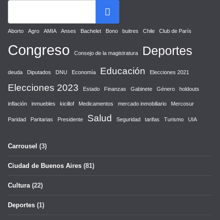
Aborto
Agro
AMIA
Anses
Bachelet
Bono
buitres
Chile
Club de París
Congreso
Deportes
Consejo de la magistratura
Educación
deuda
Diputados
DNU
Economía
Elecciones 2021
Elecciones 2023
Estado
Finanzas
Gabinete
Género
holdouts
inflación
inmuebles
kicillof
Medicamentos
mercado inmobiliario
Mercosur
Salud
Paridad
Paritarias
Presidente
Seguridad
tarifas
Turismo
UIA
Carrousel
(3)
Ciudad de Buenos Aires
(81)
Cultura
(22)
Deportes
(1)