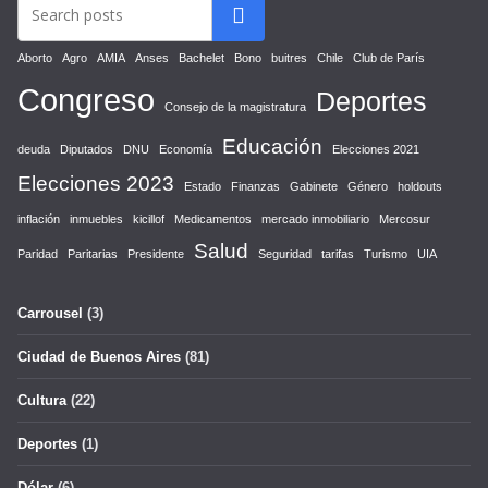
Aborto
Agro
AMIA
Anses
Bachelet
Bono
buitres
Chile
Club de París
Congreso
Deportes
Consejo de la magistratura
Educación
deuda
Diputados
DNU
Economía
Elecciones 2021
Elecciones 2023
Estado
Finanzas
Gabinete
Género
holdouts
inflación
inmuebles
kicillof
Medicamentos
mercado inmobiliario
Mercosur
Salud
Paridad
Paritarias
Presidente
Seguridad
tarifas
Turismo
UIA
Carrousel
(3)
Ciudad de Buenos Aires
(81)
Cultura
(22)
Deportes
(1)
Dólar
(6)