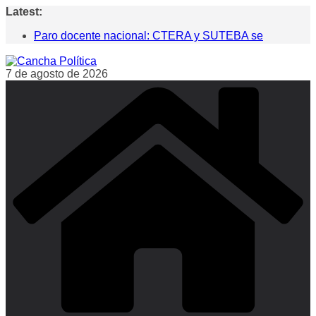
Saltar
Latest:
al
Paro docente nacional: CTERA y SUTEBA se
contenido
movilizaron para exigir la convocatoria a la paritaria y
denunciar el ajuste educativo
7 de agosto de 2026
Senado: sin aliados, LLA tuvo que resignar venta de
tierras y manejo del fuego
Convocan un nuevo para nacional universitario
El Papa León XIV llega al país el 8 de noviembre
El PJ cuestionó el proyecto sobre tierras y convocó a
movilizarse antes de su tratamiento en el Senado