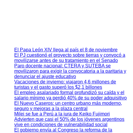
El Papa León XIV llega al país el 8 de noviembre
El PJ cuestionó el proyecto sobre tierras y convocó a
movilizarse antes de su tratamiento en el Senado
Paro docente nacional: CTERA y SUTEBA se
movilizaron para exigir la convocatoria a la paritaria y
denunciar el ajuste educativo
Vacaciones de invierno: viajaron 4,6 millones de
turistas y el gasto superó los $2,1 billones
El empleo asalariado formal profundizó su caída y el
salario mínimo ya perdió 40% de su poder adquisitivo
El Nuevo Caseros: un centro urbano más moderno,
seguro y mejoras a la plaza central
Milei se fue a Perú a la jura de Keiko Fujimori
Advierten que casi el 50% de los jóvenes argentinos
vive en condiciones de vulnerabilidad social
El gobierno envía al Congreso la reforma de la