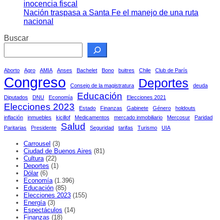
inocencia fiscal
Nación traspasa a Santa Fe el manejo de una ruta
nacional
Buscar
Aborto
Agro
AMIA
Anses
Bachelet
Bono
buitres
Chile
Club de París
Congreso
Deportes
Consejo de la magistratura
deuda
Educación
Diputados
DNU
Economía
Elecciones 2021
Elecciones 2023
Estado
Finanzas
Gabinete
Género
holdouts
inflación
inmuebles
kicillof
Medicamentos
mercado inmobiliario
Mercosur
Paridad
Salud
Paritarias
Presidente
Seguridad
tarifas
Turismo
UIA
Carrousel
(3)
Ciudad de Buenos Aires
(81)
Cultura
(22)
Deportes
(1)
Dólar
(6)
Economía
(1.396)
Educación
(85)
Elecciones 2023
(155)
Energía
(3)
Espectáculos
(14)
Finanzas
(18)