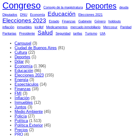
Congreso
Deportes
Consejo de la magistratura
deuda
Educación
Diputados
DNU
Economía
Elecciones 2021
Elecciones 2023
Estado
Finanzas
Gabinete
Género
holdouts
inflación
inmuebles
kicillof
Medicamentos
mercado inmobiliario
Mercosur
Paridad
Salud
Paritarias
Presidente
Seguridad
tarifas
Turismo
UIA
Carrousel
(3)
Ciudad de Buenos Aires
(81)
Cultura
(22)
Deportes
(1)
Dólar
(6)
Economía
(1.396)
Educación
(86)
Elecciones 2023
(155)
Energía
(3)
Espectáculos
(14)
Finanzas
(18)
FMI
(3)
Inflación
(3)
Inmuebles
(12)
Juntos
(3)
Medio Ambiente
(45)
Policía
(27)
Política
(1.513)
Política Exterior
(45)
Precios
(2)
PRO
(4)