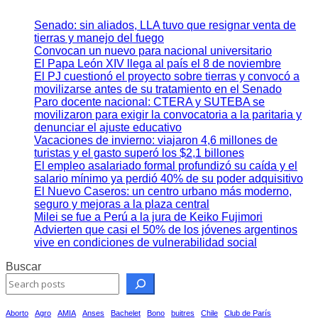
Senado: sin aliados, LLA tuvo que resignar venta de
tierras y manejo del fuego
Convocan un nuevo para nacional universitario
El Papa León XIV llega al país el 8 de noviembre
El PJ cuestionó el proyecto sobre tierras y convocó a
movilizarse antes de su tratamiento en el Senado
Paro docente nacional: CTERA y SUTEBA se
movilizaron para exigir la convocatoria a la paritaria y
denunciar el ajuste educativo
Vacaciones de invierno: viajaron 4,6 millones de
turistas y el gasto superó los $2,1 billones
El empleo asalariado formal profundizó su caída y el
salario mínimo ya perdió 40% de su poder adquisitivo
El Nuevo Caseros: un centro urbano más moderno,
seguro y mejoras a la plaza central
Milei se fue a Perú a la jura de Keiko Fujimori
Advierten que casi el 50% de los jóvenes argentinos
vive en condiciones de vulnerabilidad social
Buscar
Aborto
Agro
AMIA
Anses
Bachelet
Bono
buitres
Chile
Club de París