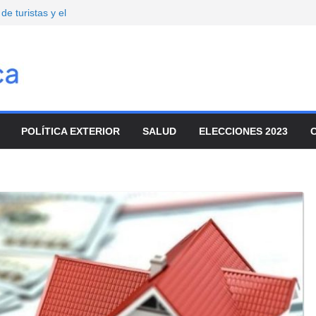
de turistas y el
io
mbre
onvocó a
enado
movilizaron para
ar el ajuste
POLÍTICA EXTERIOR
SALUD
ELECCIONES 2023