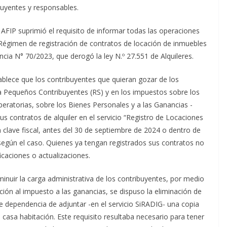
ibuyentes y responsables.
AFIP suprimió el requisito de informar todas las operaciones
“Régimen de registración de contratos de locación de inmuebles
ncia N° 70/2023, que derogó la ley N.º 27.551 de Alquileres.
ablece que los contribuyentes que quieran gozar de los
ra Pequeños Contribuyentes (RS) y en los impuestos sobre los
peratorias, sobre los Bienes Personales y a las Ganancias -
s contratos de alquiler en el servicio “Registro de Locaciones
clave fiscal, antes del 30 de septiembre de 2024 o dentro de
 según el caso. Quienes ya tengan registrados sus contratos no
caciones o actualizaciones.
minuir la carga administrativa de los contribuyentes, por medio
ción al impuesto a las ganancias, se dispuso la eliminación de
de dependencia de adjuntar -en el servicio SiRADIG- una copia
a casa habitación. Este requisito resultaba necesario para tener