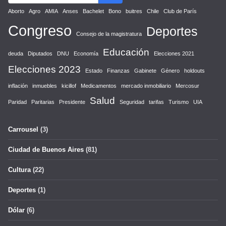
Aborto
Agro
AMIA
Anses
Bachelet
Bono
buitres
Chile
Club de París
Congreso
Deportes
Consejo de la magistratura
Educación
deuda
Diputados
DNU
Economía
Elecciones 2021
Elecciones 2023
Estado
Finanzas
Gabinete
Género
holdouts
inflación
inmuebles
kicillof
Medicamentos
mercado inmobiliario
Mercosur
Salud
Paridad
Paritarias
Presidente
Seguridad
tarifas
Turismo
UIA
Carrousel
(3)
Ciudad de Buenos Aires
(81)
Cultura
(22)
Deportes
(1)
Dólar
(6)