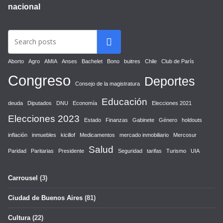
nacional
Aborto
Agro
AMIA
Anses
Bachelet
Bono
buitres
Chile
Club de París
Congreso
Deportes
Consejo de la magistratura
Educación
deuda
Diputados
DNU
Economía
Elecciones 2021
Elecciones 2023
Estado
Finanzas
Gabinete
Género
holdouts
inflación
inmuebles
kicillof
Medicamentos
mercado inmobiliario
Mercosur
Salud
Paridad
Paritarias
Presidente
Seguridad
tarifas
Turismo
UIA
Carrousel
(3)
Ciudad de Buenos Aires
(81)
Cultura
(22)