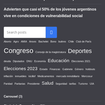
Advierten que casi el 50% de los jóvenes argentinos
vive en condiciones de vulnerabilidad social
Aborto
Agro
AMIA
Anses
Bachelet
Bono
buitres
Chile
Club de París
Congreso
Deportes
Consejo de la magistratura
Educación
deuda
Diputados
DNU
Economía
Elecciones 2021
Elecciones 2023
Estado
Finanzas
Gabinete
Género
holdouts
inflación
inmuebles
kicillof
Medicamentos
mercado inmobiliario
Mercosur
Salud
Paridad
Paritarias
Presidente
Seguridad
tarifas
Turismo
UIA
Carrousel
(3)