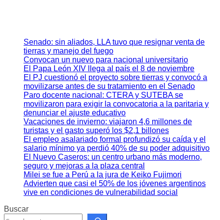
Senado: sin aliados, LLA tuvo que resignar venta de
tierras y manejo del fuego
Convocan un nuevo para nacional universitario
El Papa León XIV llega al país el 8 de noviembre
El PJ cuestionó el proyecto sobre tierras y convocó a
movilizarse antes de su tratamiento en el Senado
Paro docente nacional: CTERA y SUTEBA se
movilizaron para exigir la convocatoria a la paritaria y
denunciar el ajuste educativo
Vacaciones de invierno: viajaron 4,6 millones de
turistas y el gasto superó los $2,1 billones
El empleo asalariado formal profundizó su caída y el
salario mínimo ya perdió 40% de su poder adquisitivo
El Nuevo Caseros: un centro urbano más moderno,
seguro y mejoras a la plaza central
Milei se fue a Perú a la jura de Keiko Fujimori
Advierten que casi el 50% de los jóvenes argentinos
vive en condiciones de vulnerabilidad social
Buscar