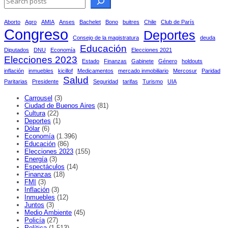
Aborto
Agro
AMIA
Anses
Bachelet
Bono
buitres
Chile
Club de París
Congreso
Deportes
Consejo de la magistratura
deuda
Educación
Diputados
DNU
Economía
Elecciones 2021
Elecciones 2023
Estado
Finanzas
Gabinete
Género
holdouts
inflación
inmuebles
kicillof
Medicamentos
mercado inmobiliario
Mercosur
Paridad
Salud
Paritarias
Presidente
Seguridad
tarifas
Turismo
UIA
Carrousel
(3)
Ciudad de Buenos Aires
(81)
Cultura
(22)
Deportes
(1)
Dólar
(6)
Economía
(1.396)
Educación
(86)
Elecciones 2023
(155)
Energía
(3)
Espectáculos
(14)
Finanzas
(18)
FMI
(3)
Inflación
(3)
Inmuebles
(12)
Juntos
(3)
Medio Ambiente
(45)
Policía
(27)
Política
(1.513)