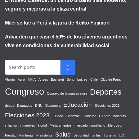
El Nuevo Caseros: un centro urbano más moderno,
seguro y mejoras a la plaza central
Milei se fue a Perú a la jura de Keiko Fujimori
Advierten que casi el 50% de los jóvenes argentinos
vive en condiciones de vulnerabilidad social
Aborto
Agro
AMIA
Anses
Bachelet
Bono
buitres
Chile
Club de París
Congreso
Deportes
Consejo de la magistratura
Educación
deuda
Diputados
DNU
Economía
Elecciones 2021
Elecciones 2023
Estado
Finanzas
Gabinete
Género
holdouts
inflación
inmuebles
kicillof
Medicamentos
mercado inmobiliario
Mercosur
Salud
Paridad
Paritarias
Presidente
Seguridad
tarifas
Turismo
UIA