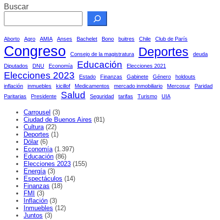
Buscar
Aborto
Agro
AMIA
Anses
Bachelet
Bono
buitres
Chile
Club de París
Congreso
Deportes
Consejo de la magistratura
deuda
Educación
Diputados
DNU
Economía
Elecciones 2021
Elecciones 2023
Estado
Finanzas
Gabinete
Género
holdouts
inflación
inmuebles
kicillof
Medicamentos
mercado inmobiliario
Mercosur
Paridad
Salud
Paritarias
Presidente
Seguridad
tarifas
Turismo
UIA
Carrousel
(3)
Ciudad de Buenos Aires
(81)
Cultura
(22)
Deportes
(1)
Dólar
(6)
Economía
(1.397)
Educación
(86)
Elecciones 2023
(155)
Energía
(3)
Espectáculos
(14)
Finanzas
(18)
FMI
(3)
Inflación
(3)
Inmuebles
(12)
Juntos
(3)