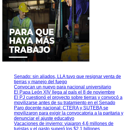
Senado: sin aliados, LLA tuvo que resignar venta de
tierras y manejo del fuego
Convocan un nuevo para nacional universitario
El Papa León XIV llega al país el 8 de noviembre
El PJ cuestionó el proyecto sobre tierras y convocó a
movilizarse antes de su tratamiento en el Senado
Paro docente nacional: CTERA y SUTEBA se
movilizaron para exigir la convocatoria a la paritaria y
denunciar el ajuste educativo
Vacaciones de invierno: viajaron 4,6 millones de
turistas y el gasto superó los $2,1 billones