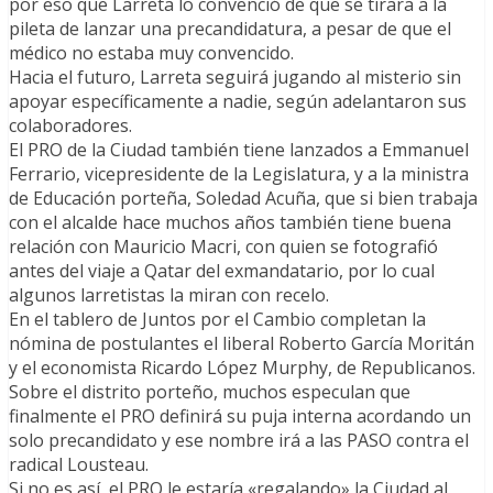
por eso que Larreta lo convenció de que se tirara a la
pileta de lanzar una precandidatura, a pesar de que el
médico no estaba muy convencido.
Hacia el futuro, Larreta seguirá jugando al misterio sin
apoyar específicamente a nadie, según adelantaron sus
colaboradores.
El PRO de la Ciudad también tiene lanzados a Emmanuel
Ferrario, vicepresidente de la Legislatura, y a la ministra
de Educación porteña, Soledad Acuña, que si bien trabaja
con el alcalde hace muchos años también tiene buena
relación con Mauricio Macri, con quien se fotografió
antes del viaje a Qatar del exmandatario, por lo cual
algunos larretistas la miran con recelo.
En el tablero de Juntos por el Cambio completan la
nómina de postulantes el liberal Roberto García Moritán
y el economista Ricardo López Murphy, de Republicanos.
Sobre el distrito porteño, muchos especulan que
finalmente el PRO definirá su puja interna acordando un
solo precandidato y ese nombre irá a las PASO contra el
radical Lousteau.
Si no es así, el PRO le estaría «regalando» la Ciudad al