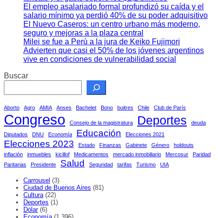
El empleo asalariado formal profundizó su caída y el
salario mínimo ya perdió 40% de su poder adquisitivo
El Nuevo Caseros: un centro urbano más moderno,
seguro y mejoras a la plaza central
Milei se fue a Perú a la jura de Keiko Fujimori
Advierten que casi el 50% de los jóvenes argentinos
vive en condiciones de vulnerabilidad social
Buscar
Aborto
Agro
AMIA
Anses
Bachelet
Bono
buitres
Chile
Club de París
Congreso
Deportes
Consejo de la magistratura
deuda
Educación
Diputados
DNU
Economía
Elecciones 2021
Elecciones 2023
Estado
Finanzas
Gabinete
Género
holdouts
inflación
inmuebles
kicillof
Medicamentos
mercado inmobiliario
Mercosur
Paridad
Salud
Paritarias
Presidente
Seguridad
tarifas
Turismo
UIA
Carrousel
(3)
Ciudad de Buenos Aires
(81)
Cultura
(22)
Deportes
(1)
Dólar
(6)
Economía
(1.396)