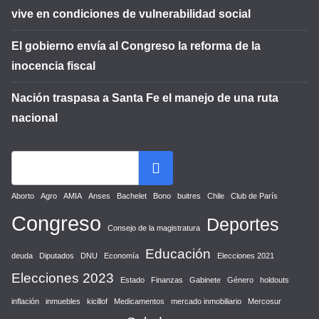
vive en condiciones de vulnerabilidad social
El gobierno envía al Congreso la reforma de la
inocencia fiscal
Nación traspasa a Santa Fe el manejo de una ruta
nacional
Aborto
Agro
AMIA
Anses
Bachelet
Bono
buitres
Chile
Club de París
Congreso
Deportes
Consejo de la magistratura
Educación
deuda
Diputados
DNU
Economía
Elecciones 2021
Elecciones 2023
Estado
Finanzas
Gabinete
Género
holdouts
inflación
inmuebles
kicillof
Medicamentos
mercado inmobiliario
Mercosur