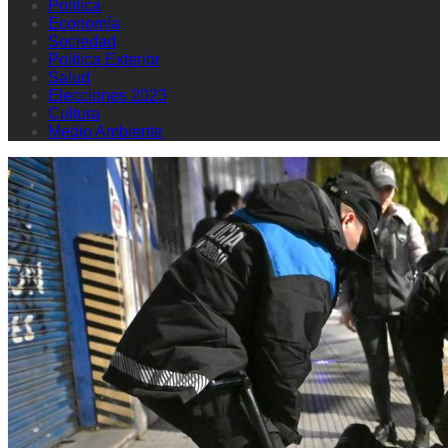
Política
Economía
Sociedad
Política Exterior
Salud
Elecciones 2023
Cultura
Medio Ambiente