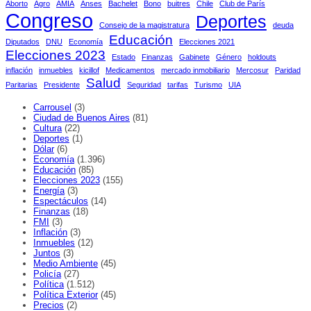
Aborto
Agro
AMIA
Anses
Bachelet
Bono
buitres
Chile
Club de París
Congreso
Deportes
Consejo de la magistratura
deuda
Educación
Diputados
DNU
Economía
Elecciones 2021
Elecciones 2023
Estado
Finanzas
Gabinete
Género
holdouts
inflación
inmuebles
kicillof
Medicamentos
mercado inmobiliario
Mercosur
Paridad
Salud
Paritarias
Presidente
Seguridad
tarifas
Turismo
UIA
Carrousel
(3)
Ciudad de Buenos Aires
(81)
Cultura
(22)
Deportes
(1)
Dólar
(6)
Economía
(1.396)
Educación
(85)
Elecciones 2023
(155)
Energía
(3)
Espectáculos
(14)
Finanzas
(18)
FMI
(3)
Inflación
(3)
Inmuebles
(12)
Juntos
(3)
Medio Ambiente
(45)
Policía
(27)
Política
(1.512)
Política Exterior
(45)
Precios
(2)