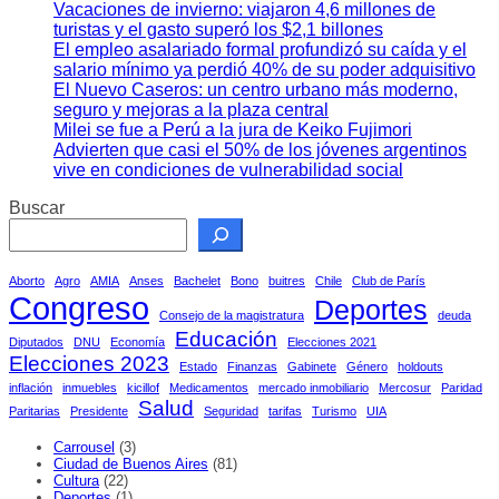
Vacaciones de invierno: viajaron 4,6 millones de
turistas y el gasto superó los $2,1 billones
El empleo asalariado formal profundizó su caída y el
salario mínimo ya perdió 40% de su poder adquisitivo
El Nuevo Caseros: un centro urbano más moderno,
seguro y mejoras a la plaza central
Milei se fue a Perú a la jura de Keiko Fujimori
Advierten que casi el 50% de los jóvenes argentinos
vive en condiciones de vulnerabilidad social
Buscar
Aborto
Agro
AMIA
Anses
Bachelet
Bono
buitres
Chile
Club de París
Congreso
Deportes
Consejo de la magistratura
deuda
Educación
Diputados
DNU
Economía
Elecciones 2021
Elecciones 2023
Estado
Finanzas
Gabinete
Género
holdouts
inflación
inmuebles
kicillof
Medicamentos
mercado inmobiliario
Mercosur
Paridad
Salud
Paritarias
Presidente
Seguridad
tarifas
Turismo
UIA
Carrousel
(3)
Ciudad de Buenos Aires
(81)
Cultura
(22)
Deportes
(1)