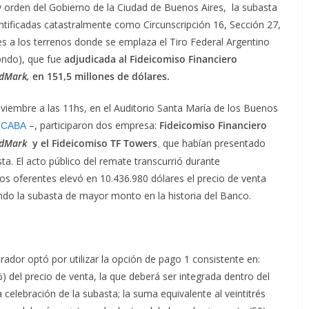
y orden del Gobierno de la Ciudad de Buenos Aires, la subasta
ificadas catastralmente como Circunscripción 16, Sección 27,
a los terrenos donde se emplaza el Tiro Federal Argentino
ondo), que fue
adjudicada al Fideicomiso Financiero
ndMark,
en 151,5 millones de dólares.
viembre a las 11hs, en el Auditorio Santa María de los Buenos
–
, participaron dos empresa:
Fideicomiso Financiero
CABA
ndMark
y el Fideicomiso TF Towers
que habían presentado
,
a. El acto público del remate transcurrió durante
 oferentes elevó en 10.436.980 dólares el precio de venta
ndo la subasta de mayor monto en la historia del Banco.
ador optó por utilizar la opción de pago 1 consistente en:
) del precio de venta, la que deberá ser integrada dentro del
a celebración de la subasta; la suma equivalente al veintitrés