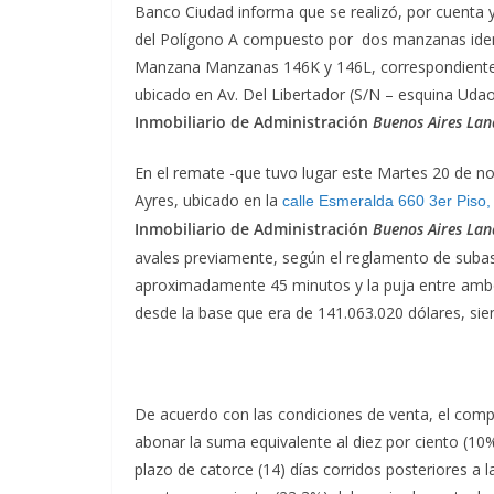
Banco Ciudad informa que se realizó, por cuenta 
del Polígono A compuesto por dos manzanas ident
Manzana Manzanas 146K y 146L, correspondientes 
ubicado en Av. Del Libertador (S/N – esquina Uda
Inmobiliario de Administración
Buenos Aires La
En el remate -que tuvo lugar este Martes 20 de no
Ayres, ubicado en la
calle Esmeralda 660 3er Piso
,
Inmobiliario de Administración
Buenos Aires La
avales previamente, según el reglamento de subast
aproximadamente 45 minutos y la puja entre ambos
desde la base que era de 141.063.020 dólares, sie
De acuerdo con la
s
condiciones de venta, el compr
abonar la suma equivalente al diez por ciento (10%
plazo de catorce (14) días corridos posteriores a l