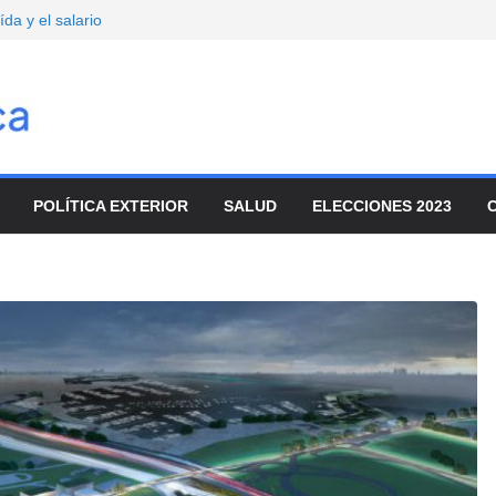
da y el salario
vo
mbre
onvocó a
enado
movilizaron para
ar el ajuste
de turistas y el
POLÍTICA EXTERIOR
SALUD
ELECCIONES 2023