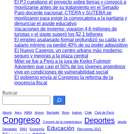
El PJ cuestionó el proyecto sobre tierras y convocó a
movilizarse antes de su tratamiento en el Senado
Paro docente nacional: CTERA y SUTEBA se
movilizaron para exigir la convocatoria a la paritaria y
denunciar el ajuste educativo
Vacaciones de invierno: viajaron 4,6 millones de
turistas y el gasto superó los $2,1 billones
El empleo asalariado formal profundizó su caída y el
salario mínimo ya perdió 40% de su poder adquisitivo
El Nuevo Caseros: un centro urbano más moderno,
seguro y mejoras a la plaza central
Milei se fue a Perú a la jura de Keiko Fujimori
Advierten que casi el 50% de los jóvenes argentinos
vive en condiciones de vulnerabilidad social
El gobierno envía al Congreso la reforma de la
inocencia fiscal
Buscar
Aborto
Agro
AMIA
Anses
Bachelet
Bono
buitres
Chile
Club de París
Congreso
Deportes
Consejo de la magistratura
deuda
Educación
Diputados
DNU
Economía
Elecciones 2021