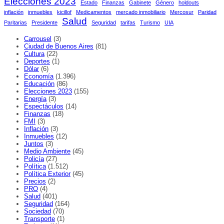
Elecciones 2023
Estado
Finanzas
Gabinete
Género
holdouts
inflación
inmuebles
kicillof
Medicamentos
mercado inmobiliario
Mercosur
Paridad
Salud
Paritarias
Presidente
Seguridad
tarifas
Turismo
UIA
Carrousel
(3)
Ciudad de Buenos Aires
(81)
Cultura
(22)
Deportes
(1)
Dólar
(6)
Economía
(1.396)
Educación
(86)
Elecciones 2023
(155)
Energía
(3)
Espectáculos
(14)
Finanzas
(18)
FMI
(3)
Inflación
(3)
Inmuebles
(12)
Juntos
(3)
Medio Ambiente
(45)
Policía
(27)
Política
(1.512)
Política Exterior
(45)
Precios
(2)
PRO
(4)
Salud
(401)
Seguridad
(164)
Sociedad
(70)
Transporte
(1)