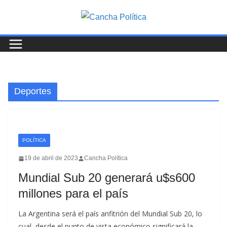
Saltar
al
contenido
Deportes
POLÍTICA
19 de abril de 2023
Cancha Política
Mundial Sub 20 generará u$s600
millones para el país
La Argentina será el país anfitrión del Mundial Sub 20, lo
cual, desde el punto de vista económico significará la