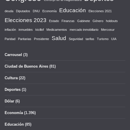
Educación
deuda
Diputados
DNU
Economía
Elecciones 2021
Elecciones 2023
Estado
Finanzas
Gabinete
Género
holdouts
inflación
inmuebles
kicillof
Medicamentos
mercado inmobiliario
Mercosur
Salud
Paridad
Paritarias
Presidente
Seguridad
tarifas
Turismo
UIA
Carrousel
(3)
Ciudad de Buenos Aires
(81)
Cultura
(22)
Deportes
(1)
Dólar
(6)
Economía
(1.396)
Educación
(85)