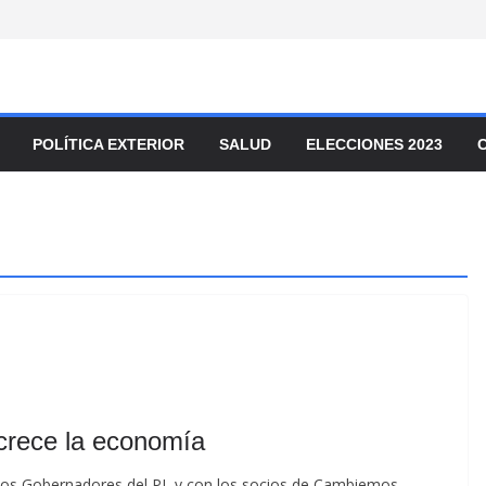
POLÍTICA EXTERIOR
SALUD
ELECCIONES 2023
 crece la economía
n los Gobernadores del PJ, y con los socios de Cambiemos,