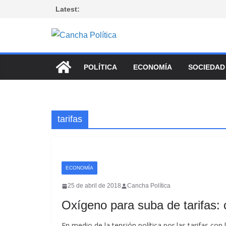
Saltar
Latest:
al
contenido
POLÍTICA
ECONOMÍA
SOCIEDAD
tarifas
ECONOMÍA
25 de abril de 2018
Cancha Política
Oxígeno para suba de tarifas:
En medio de la tensión política por las tarifas co