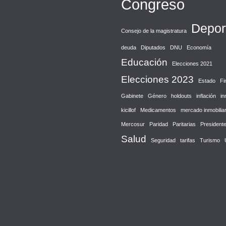
Congreso
Depor
Consejo de la magistratura
deuda
Diputados
DNU
Economía
Educación
Elecciones 2021
Elecciones 2023
Estado
Fi
Gabinete
Género
holdouts
inflación
in
kicillof
Medicamentos
mercado inmobiliar
Mercosur
Paridad
Paritarias
President
Salud
Seguridad
tarifas
Turismo