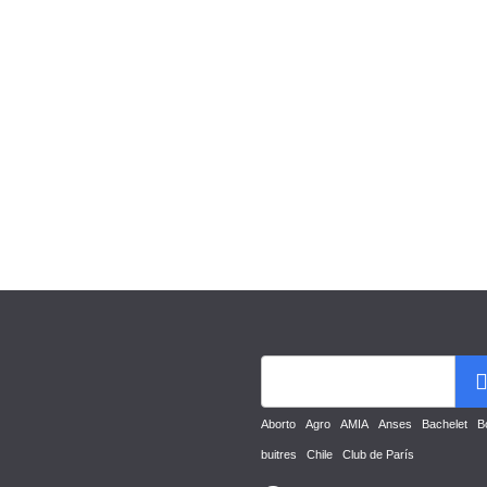
Aborto
Agro
AMIA
Anses
Bachelet
B
buitres
Chile
Club de París