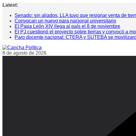
Saltar
Latest:
al
Senado: sin aliados, LLA tuvo que resignar venta de tier
contenido
Convocan un nuevo para nacional universitario
El Papa León XIV llega al país el 8 de noviembre
El PJ cuestionó el proyecto sobre tierras y convocó a mo
Paro docente nacional: CTERA y SUTEBA se movilizaron pa
8 de agosto de 2026