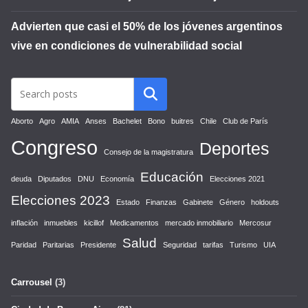
Advierten que casi el 50% de los jóvenes argentinos
vive en condiciones de vulnerabilidad social
Aborto
Agro
AMIA
Anses
Bachelet
Bono
buitres
Chile
Club de París
Congreso
Deportes
Consejo de la magistratura
Educación
deuda
Diputados
DNU
Economía
Elecciones 2021
Elecciones 2023
Estado
Finanzas
Gabinete
Género
holdouts
inflación
inmuebles
kicillof
Medicamentos
mercado inmobiliario
Mercosur
Salud
Paridad
Paritarias
Presidente
Seguridad
tarifas
Turismo
UIA
Carrousel
(3)