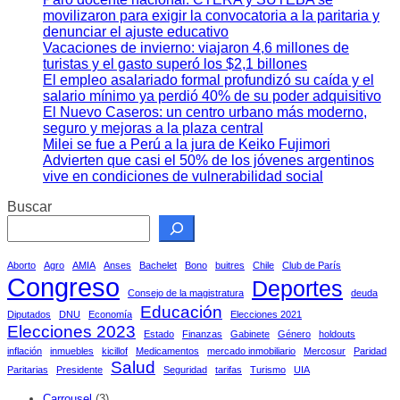
movilizaron para exigir la convocatoria a la paritaria y
denunciar el ajuste educativo
Vacaciones de invierno: viajaron 4,6 millones de
turistas y el gasto superó los $2,1 billones
El empleo asalariado formal profundizó su caída y el
salario mínimo ya perdió 40% de su poder adquisitivo
El Nuevo Caseros: un centro urbano más moderno,
seguro y mejoras a la plaza central
Milei se fue a Perú a la jura de Keiko Fujimori
Advierten que casi el 50% de los jóvenes argentinos
vive en condiciones de vulnerabilidad social
Buscar
Aborto
Agro
AMIA
Anses
Bachelet
Bono
buitres
Chile
Club de París
Congreso
Deportes
Consejo de la magistratura
deuda
Educación
Diputados
DNU
Economía
Elecciones 2021
Elecciones 2023
Estado
Finanzas
Gabinete
Género
holdouts
inflación
inmuebles
kicillof
Medicamentos
mercado inmobiliario
Mercosur
Paridad
Salud
Paritarias
Presidente
Seguridad
tarifas
Turismo
UIA
Carrousel
(3)