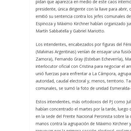
pidan que aparezca en medio de este caos interno.
presidente, única dirigente con la llave para abrir
emitió su sentencia contra los jefes comunales d
Espinoza y Máximo Kirchner habían organizado ju
Martín Sabbatella y Gabriel Mariotto.
Los intendentes, encabezados por figuras del Fé
(Malvinas Argentinas) venían de ensayar una fusió
Zamora), Fernando Gray (Esteban Echeverría), Mari
interlocutor oficial con Cristina para negociar el 
unió fuerzas para enfrentar a La Cámpora, agrupac
autoridad, caudal electoral y, menos, territorio. 
comunales, se sumó la foto de unidad Esmeralda-F
Estos intendentes, más ortodoxos del PJ como Julio
habían concentrado el martes por la tarde, luego
en la sede del Frente Nacional Peronista sobre la 
manos contra la agrupación de Máximo Kirchner y a
renuevan por la primera sección electoral, reclama