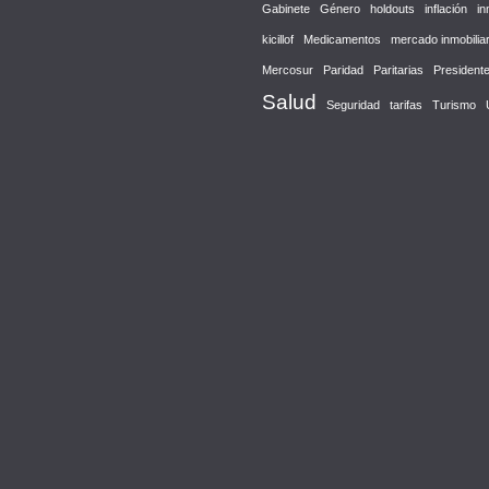
Gabinete
Género
holdouts
inflación
in
kicillof
Medicamentos
mercado inmobiliar
Mercosur
Paridad
Paritarias
President
Salud
Seguridad
tarifas
Turismo