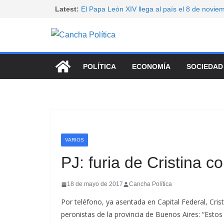
Saltar
Latest:
El Papa León XIV llega al país el 8 de novie
El PJ cuestionó el proyecto sobre tierras y c
al
movilizarse antes de su tratamiento en el S
contenido
Paro docente nacional: CTERA y SUTEBA se 
exigir la convocatoria a la paritaria y denunci
educativo
POLÍTICA
ECONOMÍA
SOCIEDAD
Senado: sin aliados, LLA tuvo que resignar ve
manejo del fuego
Convocan un nuevo para nacional universitar
VARIOS
PJ: furia de Cristina c
18 de mayo de 2017
Cancha Política
Por teléfono, ya asentada en Capital Federal, Crist
peronistas de la provincia de Buenos Aires: “Est