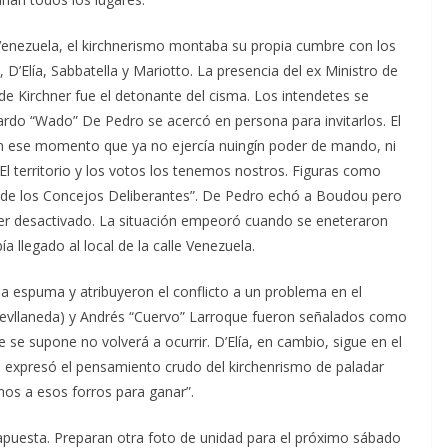
e Venezuela, el kirchnerismo montaba su propia cumbre con los
 D’Elía, Sabbatella y Mariotto. La presencia del ex Ministro de
 Kirchner fue el detonante del cisma. Los intendetes se
ardo “Wado” De Pedro se acercó en persona para invitarlos. El
 en ese momento que ya no ejercía nuingín poder de mando, ni
“El territorio y los votos los tenemos nostros. Figuras como
l de los Concejos Deliberantes”. De Pedro echó a Boudou pero
ser desactivado. La situación empeoró cuando se eneteraron
a llegado al local de la calle Venezuela.
la espuma y atribuyeron el conflicto a un problema en el
(Aevllaneda) y Andrés “Cuervo” Larroque fueron señalados como
 se supone no volverá a ocurrir. D’Elía, en cambio, sigue en el
ero expresó el pensamiento crudo del kirchenrismo de paladar
mos a esos forros para ganar”.
apuesta. Preparan otra foto de unidad para el próximo sábado