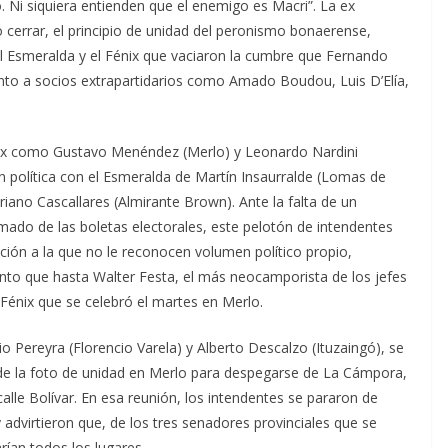
 Ni siquiera entienden que el enemigo es Macri”. La ex
, o cerrar, el principio de unidad del peronismo bonaerense,
el Esmeralda y el Fénix que vaciaron la cumbre que Fernando
nto a socios extrapartidarios como Amado Boudou, Luis D’Elía,
nix como Gustavo Menéndez (Merlo) y Leonardo Nardini
n política con el Esmeralda de Martín Insaurralde (Lomas de
ano Cascallares (Almirante Brown). Ante la falta de un
armado de las boletas electorales, este pelotón de intendentes
ión a la que no le reconocen volumen político propio,
Tanto que hasta Walter Festa, el más neocamporista de los jefes
énix que se celebró el martes en Merlo.
 Pereyra (Florencio Varela) y Alberto Descalzo (Ituzaingó), se
 de la foto de unidad en Merlo para despegarse de La Cámpora,
calle Bolívar. En esa reunión, los intendentes se pararon de
dvirtieron que, de los tres senadores provinciales que se
rían todos los lugares.