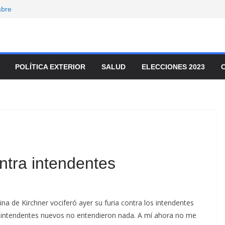
mbre
onvocó a
enado
movilizaron para
ar el ajuste
POLÍTICA EXTERIOR
SALUD
ELECCIONES 2023
nta de tierras y
io
ontra intendentes
ina de Kirchner vociferó ayer su furia contra los intendentes
os intendentes nuevos no entendieron nada. A mí ahora no me