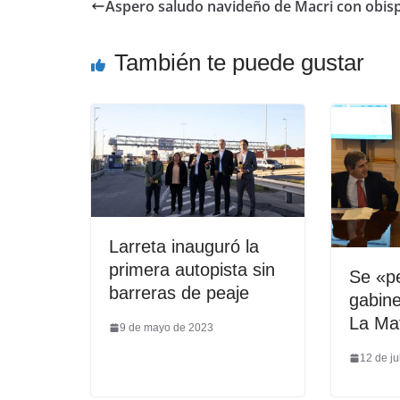
Áspero saludo navideño de Macri con obis
También te puede gustar
Larreta inauguró la
primera autopista sin
Se «pe
barreras de peaje
gabine
La Ma
9 de mayo de 2023
12 de ju