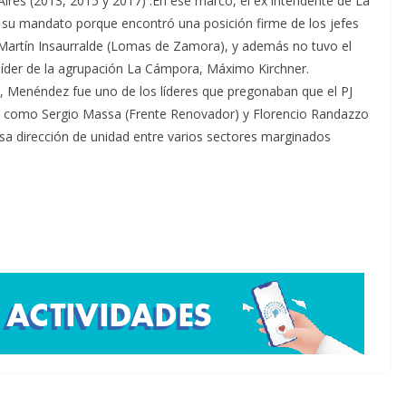
Aires (2013, 2015 y 2017) .En ese marco, el ex intendente de La
su mandato porque encontró una posición firme de los jefes
 Martín Insaurralde (Lomas de Zamora), y además no tuvo el
, líder de la agrupación La Cámpora, Máximo Kirchner.
, Menéndez fue uno de los líderes que pregonaban que el PJ
ron como Sergio Massa (Frente Renovador) y Florencio Randazzo
esa dirección de unidad entre varios sectores marginados