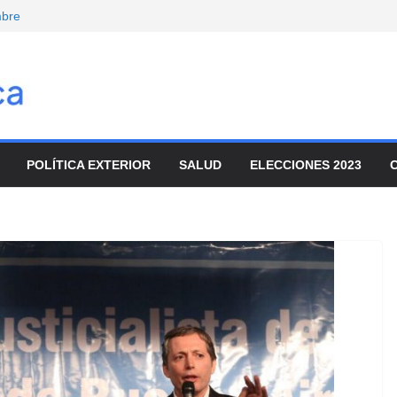
mbre
onvocó a
enado
movilizaron para
ar el ajuste
nta de tierras y
io
POLÍTICA EXTERIOR
SALUD
ELECCIONES 2023