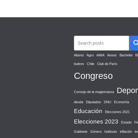
Aborto
Agro
AMIA
Anses
Bachelet
B
buitres
Chile
Club de París
Congreso
Depor
Consejo de la magistratura
deuda
Diputados
DNU
Economía
Educación
Elecciones 2021
Elecciones 2023
Estado
Fi
Gabinete
Género
holdouts
inflación
in