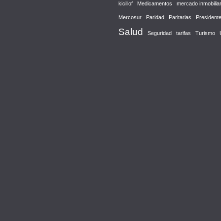
kicillof
Medicamentos
mercado inmobiliar
Mercosur
Paridad
Paritarias
President
Salud
Seguridad
tarifas
Turismo