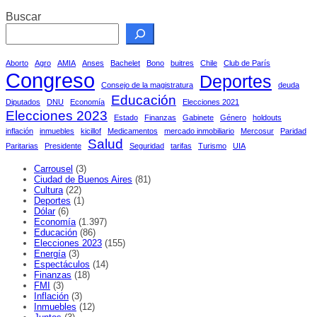
Buscar
Aborto
Agro
AMIA
Anses
Bachelet
Bono
buitres
Chile
Club de París
Congreso
Deportes
Consejo de la magistratura
deuda
Educación
Diputados
DNU
Economía
Elecciones 2021
Elecciones 2023
Estado
Finanzas
Gabinete
Género
holdouts
inflación
inmuebles
kicillof
Medicamentos
mercado inmobiliario
Mercosur
Paridad
Salud
Paritarias
Presidente
Seguridad
tarifas
Turismo
UIA
Carrousel
(3)
Ciudad de Buenos Aires
(81)
Cultura
(22)
Deportes
(1)
Dólar
(6)
Economía
(1.397)
Educación
(86)
Elecciones 2023
(155)
Energía
(3)
Espectáculos
(14)
Finanzas
(18)
FMI
(3)
Inflación
(3)
Inmuebles
(12)