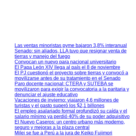
Las ventas minoristas pyme bajaron 3,8% interanual
Senado: sin aliados, LLA tuvo que resignar venta de
tierras y manejo del fuego
Convocan un nuevo para nacional universitario
El Papa León XIV llega al país el 8 de noviembre
El PJ cuestionó el proyecto sobre tierras y convocó a
movilizarse antes de su tratamiento en el Senado
Paro docente nacional: CTERA y SUTEBA se
movilizaron para exigir la convocatoria a la paritaria y
denunciar el ajuste educativo
Vacaciones de invierno: viajaron 4,6 millones de
turistas y el gasto superó los $2,1 billones
El empleo asalariado formal profundizó su caída y el
salario mínimo ya perdió 40% de su poder adquisitivo
El Nuevo Caseros: un centro urbano más moderno,
seguro y mejoras a la plaza central
Milei se fue a Perú a la jura de Keiko Fujimori