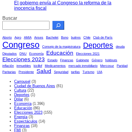
El gobierno envía al Congreso la reforma de la
inocencia fiscal
Buscar
Aborto
Agro
AMIA
Anses
Bachelet
Bono
buitres
Chile
Club de París
Congreso
Deportes
Consejo de la magistratura
deuda
Educación
Diputados
DNU
Economía
Elecciones 2021
Elecciones 2023
Estado
Finanzas
Gabinete
Género
holdouts
inflación
inmuebles
kicillof
Medicamentos
mercado inmobiliario
Mercosur
Paridad
Salud
Paritarias
Presidente
Seguridad
tarifas
Turismo
UIA
Carrousel
(3)
Ciudad de Buenos Aires
(81)
Cultura
(22)
Deportes
(1)
Dólar
(6)
Economía
(1.396)
Educación
(86)
Elecciones 2023
(155)
Energía
(3)
Espectáculos
(14)
Finanzas
(18)
FMI
(3)