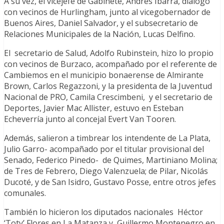
A su vez, el vicejefe de Gabinete, Andrés Ibarra, dialogó
con vecinos de Hurlingham, junto al vicegobernador de
Buenos Aires, Daniel Salvador, y el subsecretario de
Relaciones Municipales de la Nación, Lucas Delfino.
El secretario de Salud, Adolfo Rubinstein, hizo lo propio
con vecinos de Burzaco, acompañado por el referente de
Cambiemos en el municipio bonaerense de Almirante
Brown, Carlos Regazzoni, y la presidenta de la Juventud
Nacional de PRO, Camila Crescimbeni, y el secretario de
Deportes, Javier Mac Allister, estuvo en Esteban
Echeverría junto al concejal Evert Van Tooren.
Además, salieron a timbrear los intendente de La Plata,
Julio Garro- acompañado por el titular provisional del
Senado, Federico Pinedo- de Quimes, Martiniano Molina;
de Tres de Febrero, Diego Valenzuela; de Pilar, Nicolás
Ducoté, y de San Isidro, Gustavo Posse, entre otros jefes
comunales.
También lo hicieron los diputados nacionales Héctor
‘Toty’ Flores en La Matanza y Guillermo Montenegro en