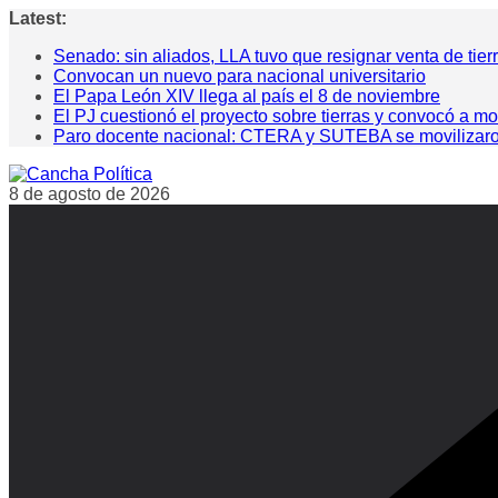
Saltar
Latest:
al
Senado: sin aliados, LLA tuvo que resignar venta de tier
contenido
Convocan un nuevo para nacional universitario
El Papa León XIV llega al país el 8 de noviembre
El PJ cuestionó el proyecto sobre tierras y convocó a mo
Paro docente nacional: CTERA y SUTEBA se movilizaron pa
8 de agosto de 2026