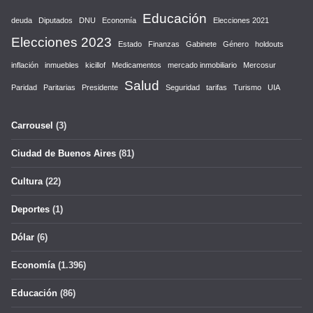
Educación
deuda
Diputados
DNU
Economía
Elecciones 2021
Elecciones 2023
Estado
Finanzas
Gabinete
Género
holdouts
inflación
inmuebles
kicillof
Medicamentos
mercado inmobiliario
Mercosur
Salud
Paridad
Paritarias
Presidente
Seguridad
tarifas
Turismo
UIA
Carrousel
(3)
Ciudad de Buenos Aires
(81)
Cultura
(22)
Deportes
(1)
Dólar
(6)
Economía
(1.396)
Educación
(86)