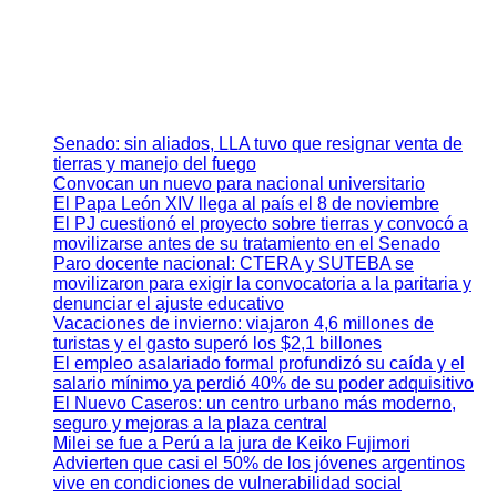
Senado: sin aliados, LLA tuvo que resignar venta de
tierras y manejo del fuego
Convocan un nuevo para nacional universitario
El Papa León XIV llega al país el 8 de noviembre
El PJ cuestionó el proyecto sobre tierras y convocó a
movilizarse antes de su tratamiento en el Senado
Paro docente nacional: CTERA y SUTEBA se
movilizaron para exigir la convocatoria a la paritaria y
denunciar el ajuste educativo
Vacaciones de invierno: viajaron 4,6 millones de
turistas y el gasto superó los $2,1 billones
El empleo asalariado formal profundizó su caída y el
salario mínimo ya perdió 40% de su poder adquisitivo
El Nuevo Caseros: un centro urbano más moderno,
seguro y mejoras a la plaza central
Milei se fue a Perú a la jura de Keiko Fujimori
Advierten que casi el 50% de los jóvenes argentinos
vive en condiciones de vulnerabilidad social