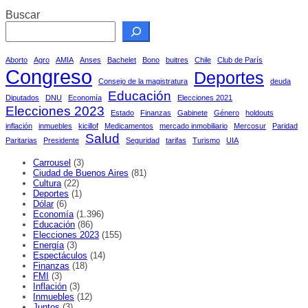
Buscar
Aborto
Agro
AMIA
Anses
Bachelet
Bono
buitres
Chile
Club de París
Congreso
Deportes
Consejo de la magistratura
deuda
Educación
Diputados
DNU
Economía
Elecciones 2021
Elecciones 2023
Estado
Finanzas
Gabinete
Género
holdouts
inflación
inmuebles
kicillof
Medicamentos
mercado inmobiliario
Mercosur
Paridad
Salud
Paritarias
Presidente
Seguridad
tarifas
Turismo
UIA
Carrousel
(3)
Ciudad de Buenos Aires
(81)
Cultura
(22)
Deportes
(1)
Dólar
(6)
Economía
(1.396)
Educación
(86)
Elecciones 2023
(155)
Energía
(3)
Espectáculos
(14)
Finanzas
(18)
FMI
(3)
Inflación
(3)
Inmuebles
(12)
Juntos
(3)