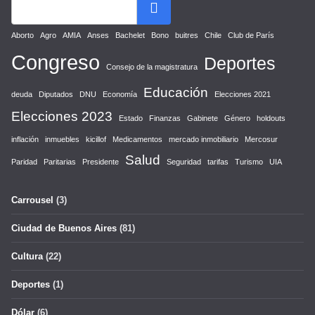
Aborto
Agro
AMIA
Anses
Bachelet
Bono
buitres
Chile
Club de París
Congreso
Deportes
Consejo de la magistratura
Educación
deuda
Diputados
DNU
Economía
Elecciones 2021
Elecciones 2023
Estado
Finanzas
Gabinete
Género
holdouts
inflación
inmuebles
kicillof
Medicamentos
mercado inmobiliario
Mercosur
Salud
Paridad
Paritarias
Presidente
Seguridad
tarifas
Turismo
UIA
Carrousel
(3)
Ciudad de Buenos Aires
(81)
Cultura
(22)
Deportes
(1)
Dólar
(6)