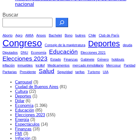
nacional
Buscar
Aborto
Agro
AMIA
Anses
Bachelet
Bono
buitres
Chile
Club de París
Congreso
Deportes
Consejo de la magistratura
deuda
Educación
Diputados
DNU
Economía
Elecciones 2021
Elecciones 2023
Estado
Finanzas
Gabinete
Género
holdouts
inflación
inmuebles
kicillof
Medicamentos
mercado inmobiliario
Mercosur
Paridad
Salud
Paritarias
Presidente
Seguridad
tarifas
Turismo
UIA
Carrousel
(3)
Ciudad de Buenos Aires
(81)
Cultura
(22)
Deportes
(1)
Dólar
(6)
Economía
(1.396)
Educación
(85)
Elecciones 2023
(155)
Energía
(3)
Espectáculos
(14)
Finanzas
(18)
FMI
(3)
Inflación
(3)