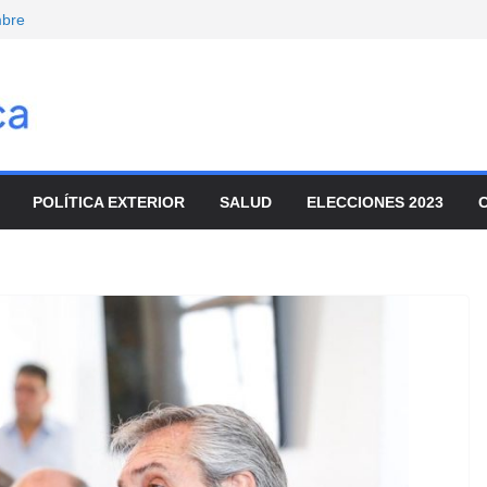
mbre
onvocó a
enado
movilizaron para
ar el ajuste
nta de tierras y
io
POLÍTICA EXTERIOR
SALUD
ELECCIONES 2023