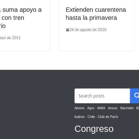
 suma apoyo a
Extienden cuarentena
f con tren
hasta la primavera
rio
28 de agosto de 2020
ayo de 2021
Aborto
Agro
AMIA
Anses
Bachelet
B
buitres
Chile
Club de París
Congreso