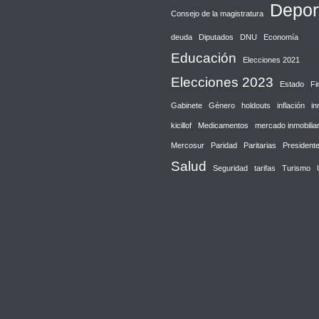
Depor
Consejo de la magistratura
deuda
Diputados
DNU
Economía
Educación
Elecciones 2021
Elecciones 2023
Estado
Fi
Gabinete
Género
holdouts
inflación
in
kicillof
Medicamentos
mercado inmobiliar
Mercosur
Paridad
Paritarias
President
Salud
Seguridad
tarifas
Turismo