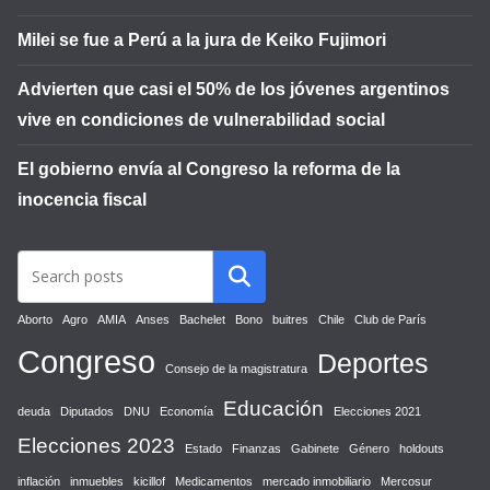
Milei se fue a Perú a la jura de Keiko Fujimori
Advierten que casi el 50% de los jóvenes argentinos
vive en condiciones de vulnerabilidad social
El gobierno envía al Congreso la reforma de la
inocencia fiscal
Aborto
Agro
AMIA
Anses
Bachelet
Bono
buitres
Chile
Club de París
Congreso
Deportes
Consejo de la magistratura
Educación
deuda
Diputados
DNU
Economía
Elecciones 2021
Elecciones 2023
Estado
Finanzas
Gabinete
Género
holdouts
inflación
inmuebles
kicillof
Medicamentos
mercado inmobiliario
Mercosur