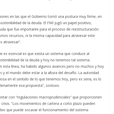
ciones en las que el Gobierno tomó una postura muy firme, en
ostenibilidad de la deuda. El FMI jugó un papel positivo,
deuda que fue importante para el proceso de reestructuración.
smos recursos, ni la misma capacidad para atravesar este
s atravesar”.
ue es esencial es que exista un sistema que conduce al
ostenibilidad de la deuda y hoy no tenemos tal sistema.
en esta línea, ha habido algunos avances pero no muchos y hoy
 y el mundo debe estar a la altura del desafío. La autoridad
osa en el sentido de lo que tenemos hoy, pero es seria, es lo
plenamente esa propuesta”, sostuvo.
contar con “regulaciones macroprudenciales” que proporcionen
s crisis. “Los movimientos de cartera a corto plazo pueden
ambio que puede socavar el funcionamiento del sistema