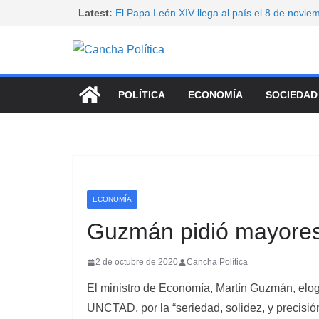
Saltar
Latest:
El Papa León XIV llega al país el 8 de novie
El PJ cuestionó el proyecto sobre tierras y c
al
movilizarse antes de su tratamiento en el S
contenido
Paro docente nacional: CTERA y SUTEBA se 
exigir la convocatoria a la paritaria y denunci
educativo
POLÍTICA
ECONOMÍA
SOCIEDAD
Senado: sin aliados, LLA tuvo que resignar ve
manejo del fuego
Convocan un nuevo para nacional universitar
ECONOMÍA
Guzmán pidió mayores 
2 de octubre de 2020
Cancha Política
El ministro de Economía, Martín Guzmán, elog
UNCTAD, por la “seriedad, solidez, y precisió