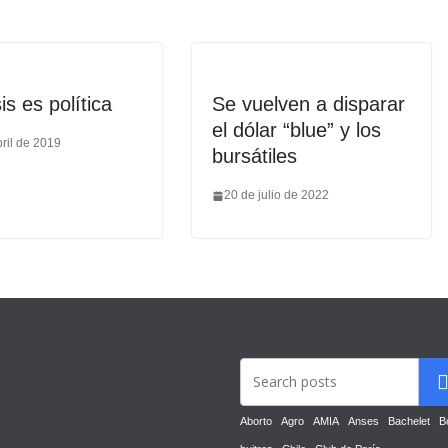
is es política
Se vuelven a disparar
el dólar “blue” y los
ril de 2019
bursátiles
20 de julio de 2022
Aborto
Agro
AMIA
Anses
Bachelet
B