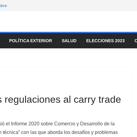
mbre
onvocó a
enado
movilizaron para
ar el ajuste
POLÍTICA EXTERIOR
SALUD
ELECCIONES 2023
nta de tierras y
io
regulaciones al carry trade
ió el Informe 2020 sobre Comercio y Desarrollo de la
n técnica” con las que aborda los desafíos y problemas