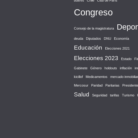
buitres
Chile
Club de París
Congreso
Depor
Consejo de la magistratura
deuda
Diputados
DNU
Economía
Educación
Elecciones 2021
Elecciones 2023
Estado
Fi
Gabinete
Género
holdouts
inflación
in
kicillof
Medicamentos
mercado inmobiliar
Mercosur
Paridad
Paritarias
President
Salud
Seguridad
tarifas
Turismo