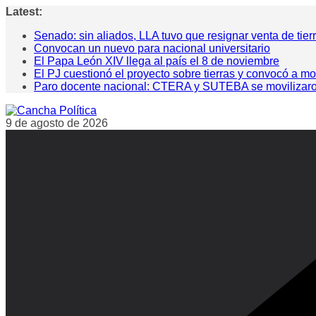
Saltar
Latest:
al
Senado: sin aliados, LLA tuvo que resignar venta de tier
contenido
Convocan un nuevo para nacional universitario
El Papa León XIV llega al país el 8 de noviembre
El PJ cuestionó el proyecto sobre tierras y convocó a mo
Paro docente nacional: CTERA y SUTEBA se movilizaron pa
9 de agosto de 2026