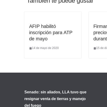
También te puede gustar
AFIP habilitó
Firma
inscripción para ATP
precio
de mayo
durant
14 de mayo de 2020
15 de d
Senado: sin aliados, LLA tuvo que
resignar venta de tierras y manejo
del fuego