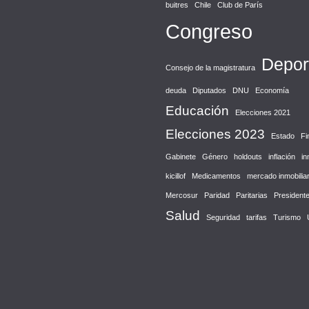
buitres
Chile
Club de París
Congreso
Depor
Consejo de la magistratura
deuda
Diputados
DNU
Economía
Educación
Elecciones 2021
Elecciones 2023
Estado
Fi
Gabinete
Género
holdouts
inflación
in
kicillof
Medicamentos
mercado inmobiliar
Mercosur
Paridad
Paritarias
President
Salud
Seguridad
tarifas
Turismo