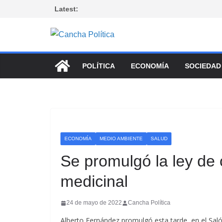
Saltar
Latest:
al
contenido
POLÍTICA
ECONOMÍA
SOCIEDAD
ECONOMÍA
MEDIO AMBIENTE
SALUD
Se promulgó la ley de 
medicinal
24 de mayo de 2022
Cancha Política
Alberto Fernández promulgó esta tarde, en el Sal