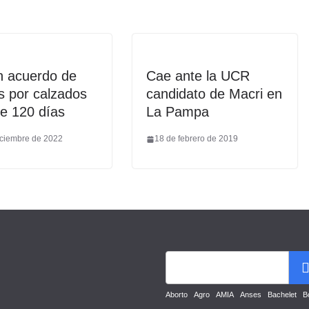
n acuerdo de
Cae ante la UCR
s por calzados
candidato de Macri en
e 120 días
La Pampa
iciembre de 2022
18 de febrero de 2019
Aborto
Agro
AMIA
Anses
Bachelet
B