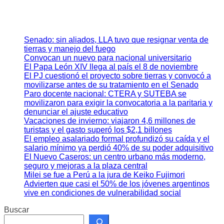
Senado: sin aliados, LLA tuvo que resignar venta de
tierras y manejo del fuego
Convocan un nuevo para nacional universitario
El Papa León XIV llega al país el 8 de noviembre
El PJ cuestionó el proyecto sobre tierras y convocó a
movilizarse antes de su tratamiento en el Senado
Paro docente nacional: CTERA y SUTEBA se
movilizaron para exigir la convocatoria a la paritaria y
denunciar el ajuste educativo
Vacaciones de invierno: viajaron 4,6 millones de
turistas y el gasto superó los $2,1 billones
El empleo asalariado formal profundizó su caída y el
salario mínimo ya perdió 40% de su poder adquisitivo
El Nuevo Caseros: un centro urbano más moderno,
seguro y mejoras a la plaza central
Milei se fue a Perú a la jura de Keiko Fujimori
Advierten que casi el 50% de los jóvenes argentinos
vive en condiciones de vulnerabilidad social
Buscar