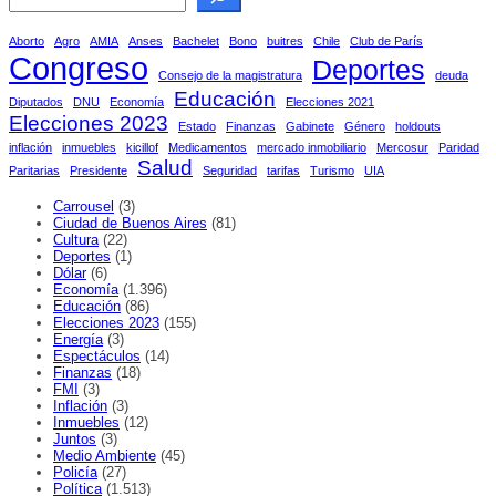
Aborto
Agro
AMIA
Anses
Bachelet
Bono
buitres
Chile
Club de París
Congreso
Deportes
Consejo de la magistratura
deuda
Educación
Diputados
DNU
Economía
Elecciones 2021
Elecciones 2023
Estado
Finanzas
Gabinete
Género
holdouts
inflación
inmuebles
kicillof
Medicamentos
mercado inmobiliario
Mercosur
Paridad
Salud
Paritarias
Presidente
Seguridad
tarifas
Turismo
UIA
Carrousel
(3)
Ciudad de Buenos Aires
(81)
Cultura
(22)
Deportes
(1)
Dólar
(6)
Economía
(1.396)
Educación
(86)
Elecciones 2023
(155)
Energía
(3)
Espectáculos
(14)
Finanzas
(18)
FMI
(3)
Inflación
(3)
Inmuebles
(12)
Juntos
(3)
Medio Ambiente
(45)
Policía
(27)
Política
(1.513)