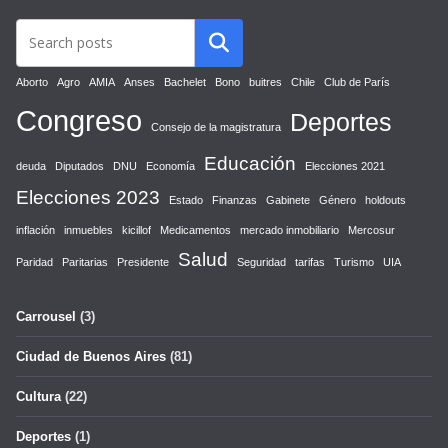
Aborto
Agro
AMIA
Anses
Bachelet
Bono
buitres
Chile
Club de París
Congreso
Deportes
Consejo de la magistratura
Educación
deuda
Diputados
DNU
Economía
Elecciones 2021
Elecciones 2023
Estado
Finanzas
Gabinete
Género
holdouts
inflación
inmuebles
kicillof
Medicamentos
mercado inmobiliario
Mercosur
Salud
Paridad
Paritarias
Presidente
Seguridad
tarifas
Turismo
UIA
Carrousel
(3)
Ciudad de Buenos Aires
(81)
Cultura
(22)
Deportes
(1)