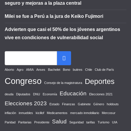
seguro y mejoras a la plaza central
Milei se fue a Perú a la jura de Keiko Fujimori
Advierten que casi el 50% de los jóvenes argentinos
vive en condiciones de vulnerabilidad social
Aborto
Agro
AMIA
Anses
Bachelet
Bono
buitres
Chile
Club de París
Congreso
Deportes
Consejo de la magistratura
Educación
deuda
Diputados
DNU
Economía
Elecciones 2021
Elecciones 2023
Estado
Finanzas
Gabinete
Género
holdouts
inflación
inmuebles
kicillof
Medicamentos
mercado inmobiliario
Mercosur
Salud
Paridad
Paritarias
Presidente
Seguridad
tarifas
Turismo
UIA