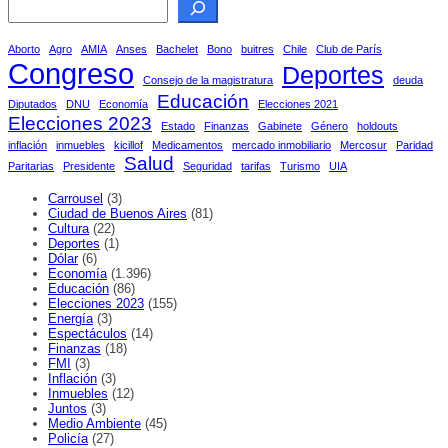
Aborto
Agro
AMIA
Anses
Bachelet
Bono
buitres
Chile
Club de París
Congreso
Deportes
Consejo de la magistratura
deuda
Educación
Diputados
DNU
Economía
Elecciones 2021
Elecciones 2023
Estado
Finanzas
Gabinete
Género
holdouts
inflación
inmuebles
kicillof
Medicamentos
mercado inmobiliario
Mercosur
Paridad
Salud
Paritarias
Presidente
Seguridad
tarifas
Turismo
UIA
Carrousel
(3)
Ciudad de Buenos Aires
(81)
Cultura
(22)
Deportes
(1)
Dólar
(6)
Economía
(1.396)
Educación
(86)
Elecciones 2023
(155)
Energía
(3)
Espectáculos
(14)
Finanzas
(18)
FMI
(3)
Inflación
(3)
Inmuebles
(12)
Juntos
(3)
Medio Ambiente
(45)
Policía
(27)