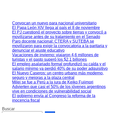
Convocan un nuevo para nacional universitario
El Papa León XIV llega al país el 8 de noviembre
El PJ cuestionó el proyecto sobre tierras y convocó a
movilizarse antes de su tratamiento en el Senado
Paro docente nacional: CTERA y SUTEBA se
movilizaron para exigir la convocatoria a la paritaria y
denunciar el ajuste educativo
Vacaciones de invierno: viajaron 4,6 millones de
turistas y el gasto superó los $2,1 billones
El empleo asalariado formal profundizó su caída y el
salario mínimo ya perdió 40% de su poder adquisitivo
El Nuevo Caseros: un centro urbano más moderno,
seguro y mejoras a la plaza central
Milei se fue a Perú a la jura de Keiko Fujimori
Advierten que casi el 50% de los jóvenes argentinos
vive en condiciones de vulnerabilidad social
El gobierno envía al Congreso la reforma de la
inocencia fiscal
Buscar