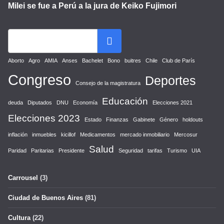
Milei se fue a Perú a la jura de Keiko Fujimori
Aborto
Agro
AMIA
Anses
Bachelet
Bono
buitres
Chile
Club de París
Congreso
Deportes
Consejo de la magistratura
Educación
deuda
Diputados
DNU
Economía
Elecciones 2021
Elecciones 2023
Estado
Finanzas
Gabinete
Género
holdouts
inflación
inmuebles
kicillof
Medicamentos
mercado inmobiliario
Mercosur
Salud
Paridad
Paritarias
Presidente
Seguridad
tarifas
Turismo
UIA
Carrousel
(3)
Ciudad de Buenos Aires
(81)
Cultura
(22)