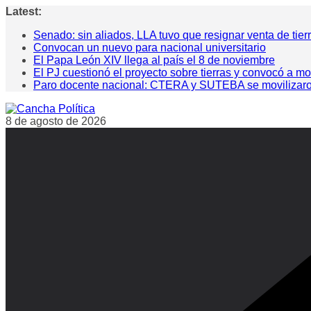
Saltar
Latest:
al
Senado: sin aliados, LLA tuvo que resignar venta de tier
contenido
Convocan un nuevo para nacional universitario
El Papa León XIV llega al país el 8 de noviembre
El PJ cuestionó el proyecto sobre tierras y convocó a mo
Paro docente nacional: CTERA y SUTEBA se movilizaron pa
8 de agosto de 2026