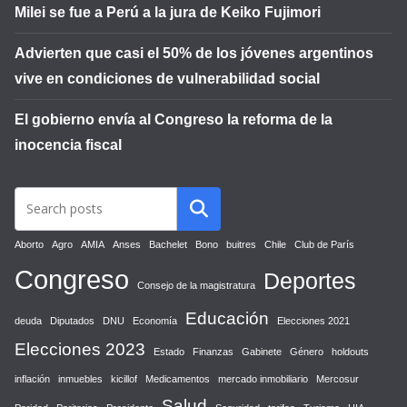
Milei se fue a Perú a la jura de Keiko Fujimori
Advierten que casi el 50% de los jóvenes argentinos
vive en condiciones de vulnerabilidad social
El gobierno envía al Congreso la reforma de la
inocencia fiscal
Aborto
Agro
AMIA
Anses
Bachelet
Bono
buitres
Chile
Club de París
Congreso
Deportes
Consejo de la magistratura
Educación
deuda
Diputados
DNU
Economía
Elecciones 2021
Elecciones 2023
Estado
Finanzas
Gabinete
Género
holdouts
inflación
inmuebles
kicillof
Medicamentos
mercado inmobiliario
Mercosur
Salud