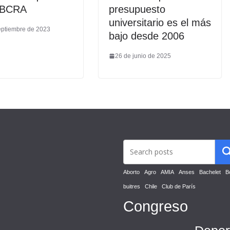
l BCRA
presupuesto
universitario es el más
eptiembre de 2023
bajo desde 2006
26 de junio de 2025
Aborto
Agro
AMIA
Anses
Bachelet
B
buitres
Chile
Club de París
Congreso