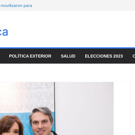
movilizaron para
ar el ajuste
de turistas y el
da y el salario
vo
mbre
onvocó a
POLÍTICA EXTERIOR
SALUD
ELECCIONES 2023
enado