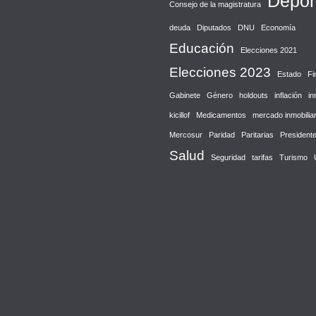
Depor
Consejo de la magistratura
deuda
Diputados
DNU
Economía
Educación
Elecciones 2021
Elecciones 2023
Estado
Fi
Gabinete
Género
holdouts
inflación
in
kicillof
Medicamentos
mercado inmobiliar
Mercosur
Paridad
Paritarias
President
Salud
Seguridad
tarifas
Turismo