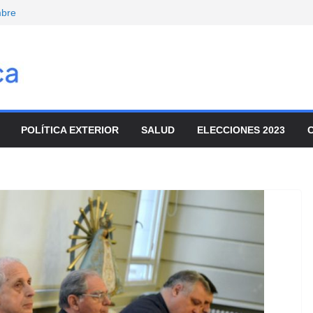
mbre
onvocó a
enado
movilizaron para
ar el ajuste
nta de tierras y
io
POLÍTICA EXTERIOR
SALUD
ELECCIONES 2023