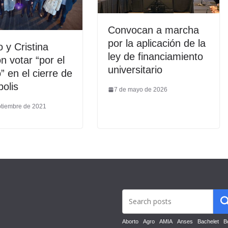
Convocan a marcha
por la aplicación de la
o y Cristina
ley de financiamiento
on votar “por el
universitario
” en el cierre de
olis
7 de mayo de 2026
ptiembre de 2021
Aborto
Agro
AMIA
Anses
Bachelet
B