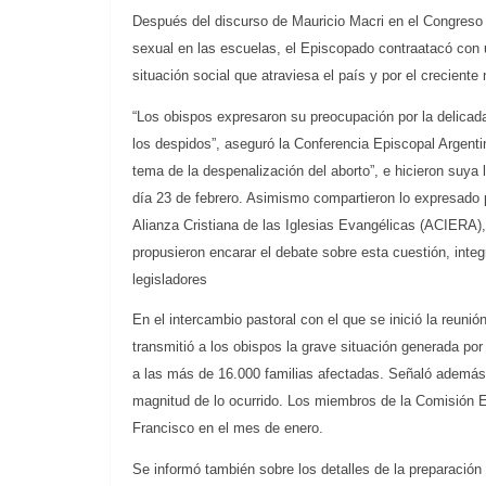
Después del discurso de Mauricio Macri en el Congreso a
sexual en las escuelas, el Episcopado contraatacó con
situación social que atraviesa el país y por el crecient
“Los obispos expresaron su preocupación por la delicada
los despidos”, aseguró la Conferencia Episcopal Argent
tema de la despenalización del aborto”, e hicieron suya
día 23 de febrero. Asimismo compartieron lo expresado 
Alianza Cristiana de las Iglesias Evangélicas (ACIERA)
propusieron encarar el debate sobre esta cuestión, inte
legisladores
En el intercambio pastoral con el que se inició la reuni
transmitió a los obispos la grave situación generada po
a las más de 16.000 familias afectadas. Señaló además 
magnitud de lo ocurrido. Los miembros de la Comisión Eje
Francisco en el mes de enero
.
Se informó también sobre los detalles de la preparación