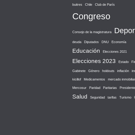
buitres
Chile
Club de París
Congreso
Depor
Consejo de la magistratura
deuda
Diputados
DNU
Economía
Educación
Elecciones 2021
Elecciones 2023
Estado
Fi
Gabinete
Género
holdouts
inflación
in
kicillof
Medicamentos
mercado inmobiliar
Mercosur
Paridad
Paritarias
President
Salud
Seguridad
tarifas
Turismo