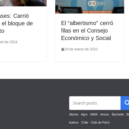
ses: Carrió
El “albertismo” cerró
el bloque de
filas en el Consejo
to
Económico y Social
ril de 2024
29 de marzo de 2022
Aborto
Agro
AMIA
Anses
Bachelet
B
buitres
Chile
Club de París