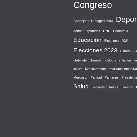
Congreso
Depor
Consejo de la magistratura
deuda
Diputados
DNU
Economía
Educación
Elecciones 2021
Elecciones 2023
Estado
Fi
Gabinete
Género
holdouts
inflación
in
kicillof
Medicamentos
mercado inmobiliar
Mercosur
Paridad
Paritarias
President
Salud
Seguridad
tarifas
Turismo