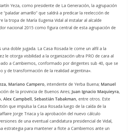
artín Yeza, como presidente de La Generación, la agrupación
e “paladar amarillo” que saldrá a predicar la reelección de
e la tropa de María Eugenia Vidal al instalar al alcalde
r nacional 2015 como figura central de esta agrupación de
 una doble jugada. La Casa Rosada le come un alfil a la
z le otorga visbilidad a la organización ultra PRO de cara al
ineado a Cambiemos, conformado por dirigentes sub 40, que se
y de transformación de la realidad argentina».
eza, Mariano Campero
, intendente de Yerba Buena;
Manuel
cación de la provincia de Buenos Aires;
Juan Ignacio Maquieyra
,
, Alex Campbell, Sebastián Tabakman
, entre otros. Este
tión que impulsa la Casa Rosada luego de la caída de la
ffaire Jorge Triaca y la aprobación del nuevo cálculo
 versiones de una eventual candidatura presidencial de Vidal,
a estrategia para mantener a flote a Cambiemos ante un