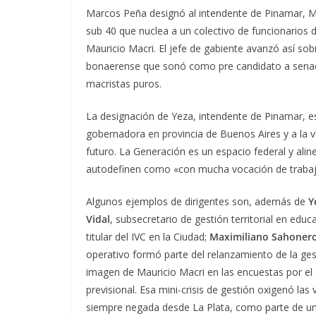
Marcos Peña designó al intendente de Pinamar, M
sub 40 que nuclea a un colectivo de funcionarios d
Mauricio Macri. El jefe de gabiente avanzó así sobr
bonaerense que sonó como pre candidato a senado
macristas puros.
La designación de Yeza, intendente de Pinamar, es
gobernadora en provincia de Buenos Aires y a la ve
futuro. La Generación es un espacio federal y al
autodefinen como «con mucha vocación de trabajo 
Algunos ejemplos de dirigentes son, además de
Y
Vidal
, subsecretario de gestión territorial en edu
titular del IVC en la Ciudad;
Maximiliano Sahonero
operativo formó parte del relanzamiento de la ges
imagen de Mauricio Macri en las encuestas por el a
previsional. Esa mini-crisis de gestión oxigenó las
siempre negada desde La Plata, como parte de un