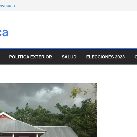
onvocó a
enado
movilizaron para
ar el ajuste
de turistas y el
io
mbre
POLÍTICA EXTERIOR
SALUD
ELECCIONES 2023