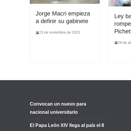
Jorge Macri empieza
Ley ba
a definir su gabinete
rompe 
Pichet
23 de noviembre de 2023
29 de ab
Convocan un nuevo para
nacional universitario
El Papa León XIV llega al país el 8