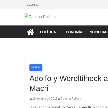
Saltar
Latest:
al
contenido
POLÍTICA
ECONOMÍA
SOCIEDAD
VARIOS
Adolfo y Wereltilneck 
Macri
19 de julio de 2019
Cancha Política
El senador nacional por San Luis, Adolfo Rodrígu