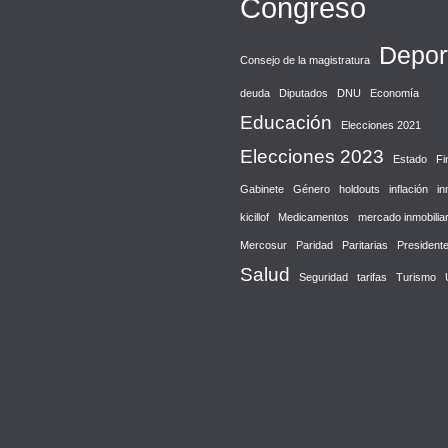
Congreso
Depor
Consejo de la magistratura
deuda
Diputados
DNU
Economía
Educación
Elecciones 2021
Elecciones 2023
Estado
Fi
Gabinete
Género
holdouts
inflación
in
kicillof
Medicamentos
mercado inmobiliar
Mercosur
Paridad
Paritarias
President
Salud
Seguridad
tarifas
Turismo