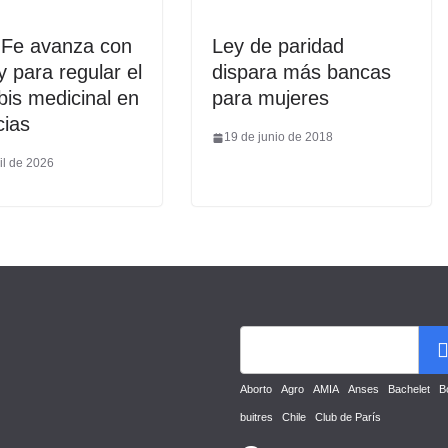
 Fe avanza con
Ley de paridad
y para regular el
dispara más bancas
is medicinal en
para mujeres
cias
19 de junio de 2018
il de 2026
Aborto
Agro
AMIA
Anses
Bachelet
B
buitres
Chile
Club de París