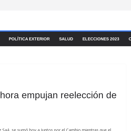
POLÍTICA EXTERIOR
SALUD
ELECCIONES 2023
ahora empujan reelección de
ez Saá, se sumó hoy a Juntos por el Cambio mientras que el