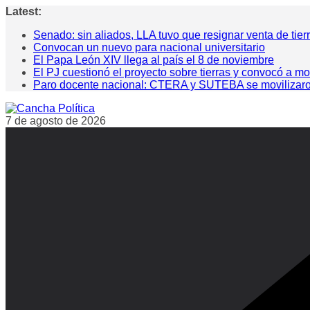
Saltar
Latest:
al
Senado: sin aliados, LLA tuvo que resignar venta de tier
contenido
Convocan un nuevo para nacional universitario
El Papa León XIV llega al país el 8 de noviembre
El PJ cuestionó el proyecto sobre tierras y convocó a mo
Paro docente nacional: CTERA y SUTEBA se movilizaron pa
7 de agosto de 2026