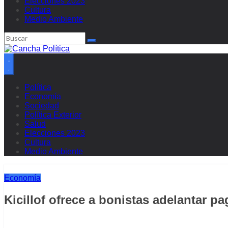
Elecciones 2023
Cultura
Medio Ambiente
Política
Economía
Sociedad
Política Exterior
Salud
Elecciones 2023
Cultura
Medio Ambiente
Economía
Kicillof ofrece a bonistas adelantar pa