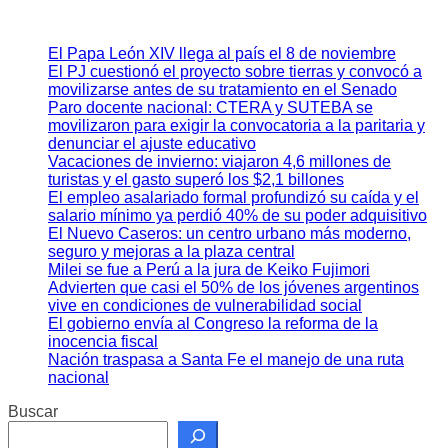
El Papa León XIV llega al país el 8 de noviembre
El PJ cuestionó el proyecto sobre tierras y convocó a
movilizarse antes de su tratamiento en el Senado
Paro docente nacional: CTERA y SUTEBA se
movilizaron para exigir la convocatoria a la paritaria y
denunciar el ajuste educativo
Vacaciones de invierno: viajaron 4,6 millones de
turistas y el gasto superó los $2,1 billones
El empleo asalariado formal profundizó su caída y el
salario mínimo ya perdió 40% de su poder adquisitivo
El Nuevo Caseros: un centro urbano más moderno,
seguro y mejoras a la plaza central
Milei se fue a Perú a la jura de Keiko Fujimori
Advierten que casi el 50% de los jóvenes argentinos
vive en condiciones de vulnerabilidad social
El gobierno envía al Congreso la reforma de la
inocencia fiscal
Nación traspasa a Santa Fe el manejo de una ruta
nacional
Buscar