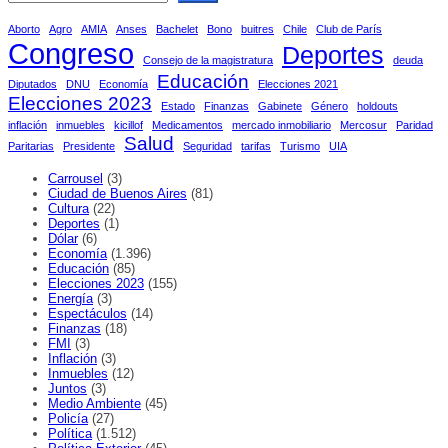
Aborto
Agro
AMIA
Anses
Bachelet
Bono
buitres
Chile
Club de París
Congreso
Deportes
Consejo de la magistratura
deuda
Educación
Diputados
DNU
Economía
Elecciones 2021
Elecciones 2023
Estado
Finanzas
Gabinete
Género
holdouts
inflación
inmuebles
kicillof
Medicamentos
mercado inmobiliario
Mercosur
Paridad
Salud
Paritarias
Presidente
Seguridad
tarifas
Turismo
UIA
Carrousel
(3)
Ciudad de Buenos Aires
(81)
Cultura
(22)
Deportes
(1)
Dólar
(6)
Economía
(1.396)
Educación
(85)
Elecciones 2023
(155)
Energía
(3)
Espectáculos
(14)
Finanzas
(18)
FMI
(3)
Inflación
(3)
Inmuebles
(12)
Juntos
(3)
Medio Ambiente
(45)
Policía
(27)
Política
(1.512)